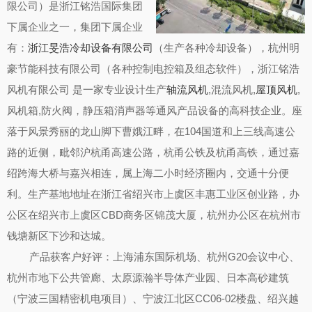
限公司）是浙江铭浩国际集团
下属企业之一，集团下属企业
有：
浙江旻浩冷却设备有限公司
（生产各种冷却设备），杭州明
豪节能科技有限公司（各种控制电控箱及组态软件），浙江铭浩
风机有限公司 是一家专业设计生产
轴流风机
,混流风机,
屋顶风机
,
风机箱,防火阀，静压箱消声器等通风产品设备的高科技企业。座
落于风景秀丽的龙山脚下曹娥江畔，在104国道和上三线高速公
路的近侧，毗邻沪杭甬高速公路，杭甬公铁及杭甬高铁，通过嘉
绍跨海大桥与嘉兴相连，属上海二小时经济圈内，交通十分便
利。生产基地地址在浙江省绍兴市上虞区丰惠工业区创业路，办
公区在绍兴市上虞区CBD商务区锦茂大厦，杭州办公区在杭州市
钱塘新区下沙和达城。
产品获客户好评：上海浦东国际机场、杭州G20会议中心、
杭州市地下公共管廊、太原源瀚半导体产业园、日本高砂建筑
（宁波三国精密机电项目）、宁波江北区CC06-02楼盘、绍兴越